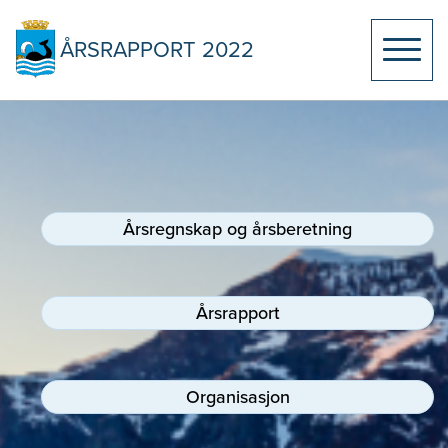
ÅRSRAPPORT 2022
Årsregnskap og årsberetning
Årsregnskap og årsberetning
Årsrapport
Årsberetning
Regnskapsprinsipper
Organisasjon
Konsolidert årsregnskap