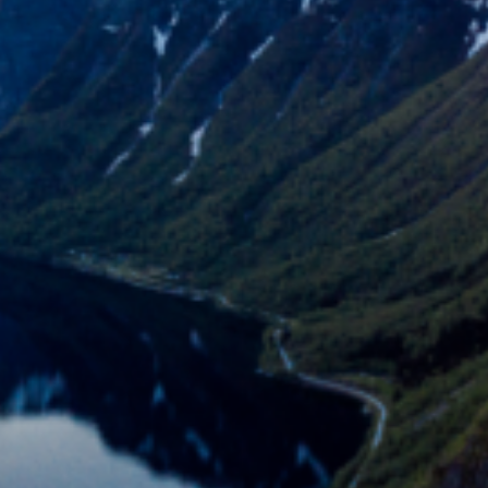
Årsregnskap Molde kommune
Revisors beretning
Årsrapport
Kommunedirektørens kommentar
Status planarbeid
Årsverk
Sykefravær
Organisasjon
Klimabudsjett
Sentraladministrasjonen
Oppvekst, kultur og velferd