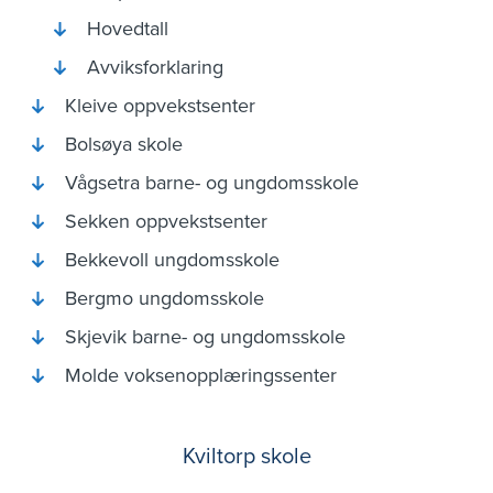
Hovedtall
Skole
Avviksforklaring
Barnehage
Kleive oppvekstsenter
Familie- og sosialtjenester
Bolsøya skole
Helse og omsorg
Vågsetra barne- og ungdomsskole
Teknisk
Sekken oppvekstsenter
Kultur
Bekkevoll ungdomsskole
Kommunale tjenester levert
Bergmo ungdomsskole
av andre
Skjevik barne- og ungdomsskole
Utdyping og analyser
Molde voksenopplæringssenter
Årsverk
Kviltorp skole
Sykefravær