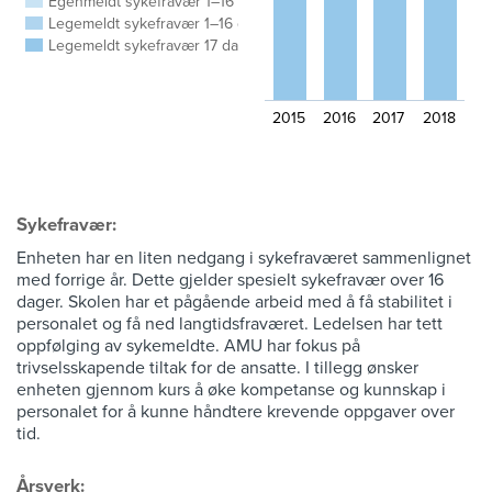
Egenmeldt sykefravær 1–16 dager
Legemeldt sykefravær 1–16 dager
Legemeldt sykefravær 17 dager–1 år
2015
2016
2017
2018
Sykefravær:
Enheten har en liten nedgang i sykefraværet sammenlignet
med forrige år. Dette gjelder spesielt sykefravær over 16
dager. Skolen har et pågående arbeid med å få stabilitet i
personalet og få ned langtidsfraværet. Ledelsen har tett
oppfølging av sykemeldte. AMU har fokus på
trivselsskapende tiltak for de ansatte. I tillegg ønsker
enheten gjennom kurs å øke kompetanse og kunnskap i
personalet for å kunne håndtere krevende oppgaver over
tid.
Årsverk: