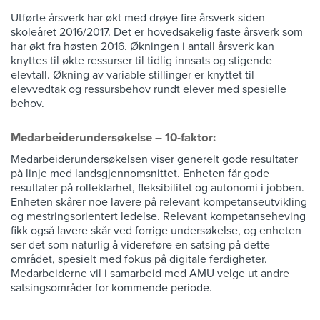
Utførte årsverk har økt med drøye fire årsverk siden
skoleåret 2016/2017. Det er hovedsakelig faste årsverk som
har økt fra høsten 2016. Økningen i antall årsverk kan
knyttes til økte ressurser til tidlig innsats og stigende
elevtall. Økning av variable stillinger er knyttet til
elevvedtak og ressursbehov rundt elever med spesielle
behov.
Medarbeiderundersøkelse – 10-faktor:
Medarbeiderundersøkelsen viser generelt gode resultater
på linje med landsgjennomsnittet. Enheten får gode
resultater på rolleklarhet, fleksibilitet og autonomi i jobben.
Enheten skårer noe lavere på relevant kompetanseutvikling
og mestringsorientert ledelse. Relevant kompetanseheving
fikk også lavere skår ved forrige undersøkelse, og enheten
ser det som naturlig å videreføre en satsing på dette
området, spesielt med fokus på digitale ferdigheter.
Medarbeiderne vil i samarbeid med AMU velge ut andre
satsingsområder for kommende periode.