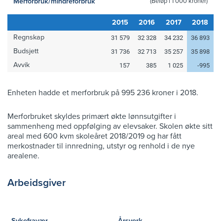
Merforbruk/mindreforbruk
(Beløp i 1 000 kroner)
2015
2016
2017
2018
Regnskap
31 579
32 328
34 232
36 893
Budsjett
31 736
32 713
35 257
35 898
Avvik
157
385
1 025
-995
Enheten hadde et merforbruk på 995 236 kroner i 2018.
Merforbruket skyldes primært økte lønnsutgifter i
sammenheng med oppfølging av elevsaker. Skolen økte sitt
areal med 600 kvm skoleåret 2018/2019 og har fått
merkostnader til innredning, utstyr og renhold i de nye
arealene.
Arbeidsgiver
Sykefravær
Årsverk