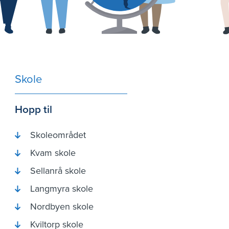
Hovedtall
Hovedtallsanalyse
Nye Molde kommune
Likestilling
Skole
Etikk
Hopp til
Rådmannens avsluttende
kommentar
Skoleområdet
Kvam skole
Årsregnskap
Sellanrå skole
Årsregnskap
Langmyra skole
Tjenesteproduksjon
Nordbyen skole
Stabsavdelingene
Kviltorp skole