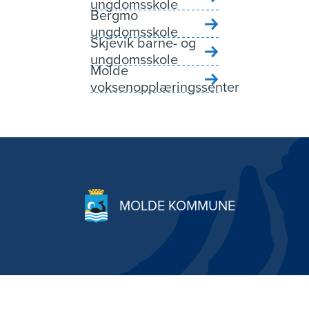
ungdomsskole
Bergmo
ungdomsskole
Skjevik barne- og
ungdomsskole
Molde
voksenopplæringssenter
MOLDE KOMMUNE