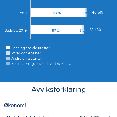
40 619
2018
97 %
3 %
38 480
Budsjett 2019
97 %
3 %
Lønn og sosiale utgifter
Varer og tjenester
Andre driftsutgifter
Kommunale tjenester levert av andre
Avviksforklaring
Økonomi