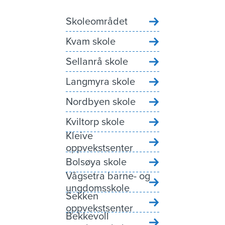
Skoleområdet
Kvam skole
Sellanrå skole
Langmyra skole
Nordbyen skole
Kviltorp skole
Kleive
oppvekstsenter
Bolsøya skole
Vågsetra barne- og
ungdomsskole
Sekken
oppvekstsenter
Bekkevoll