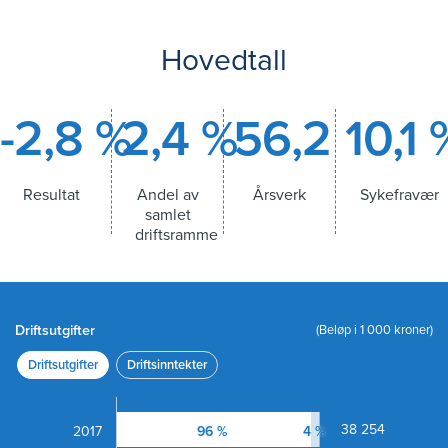
Medarbeiderundersøkelse –
10-faktor
Hovedtall
KOSTRA
Kommunene og norsk
økonomi
-2,8 %
2,4 %
56,2
10,1 
Andre selskap
Resultat
Andel av
Årsverk
Sykefravær
samlet
Kommunale foretak
driftsramme
Molde kommunale
pensjonskasse
Molde kirkelige fellesråd
Driftsutgifter
(Beløp i 1 000 kroner)
Stiftelser
Driftsutgifter
Driftsinntekter
38 254
96 %
4 %
2017