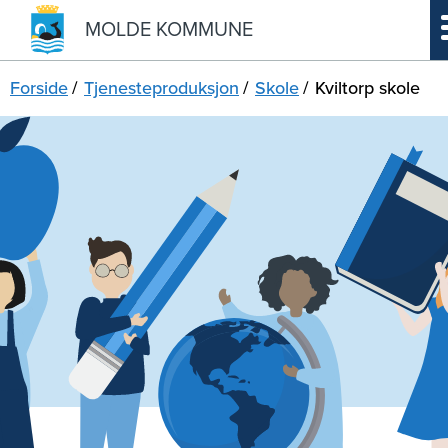
MOLDE KOMMUNE
Forside
Tjenesteproduksjon
Skole
Kviltorp skole
Innlededning
Om årsrapporten
Kommunestyret
Organisasjonskart
Konsernet
Kommunens styringsredskap
Ordførerens kommentar
Årsmelding
Rådmannens kommentar